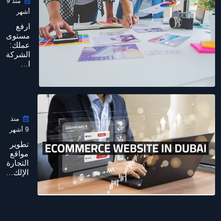
منذ 9
أشهر
ارفع
مستوى
عملك:
الشركة
ا...
منذ
9 أشهر
تطوير
مواقع
التجارة
الإلك...